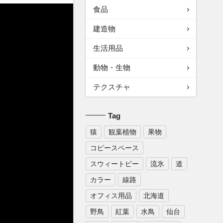
食品
建造物
生活用品
動物・生物
テクスチャ
Tag
猿
観葉植物
果物
コピースペース
スウィートピー
流氷
道
カラー
線路
オフィス用品
北海道
野鳥
紅葉
水鳥
仙台