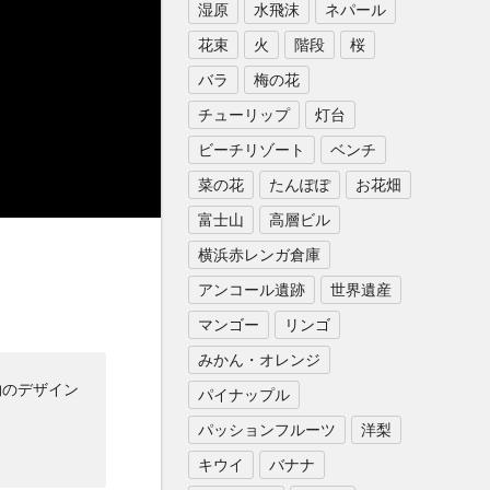
湿原
水飛沫
ネパール
花束
火
階段
桜
バラ
梅の花
チューリップ
灯台
ビーチリゾート
ベンチ
菜の花
たんぽぽ
お花畑
富士山
高層ビル
横浜赤レンガ倉庫
アンコール遺跡
世界遺産
マンゴー
リンゴ
みかん・オレンジ
物のデザイン
パイナップル
パッションフルーツ
洋梨
キウイ
バナナ