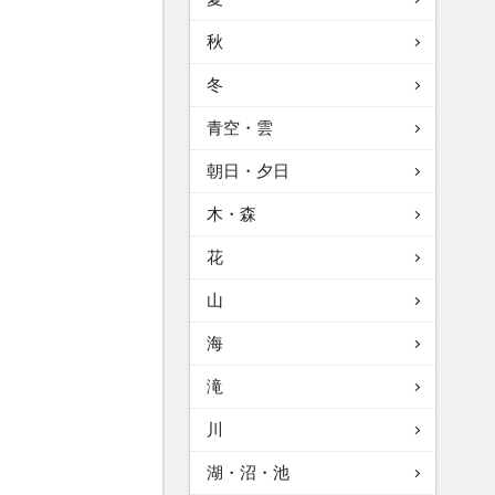
秋
冬
青空・雲
朝日・夕日
木・森
花
山
海
滝
川
湖・沼・池