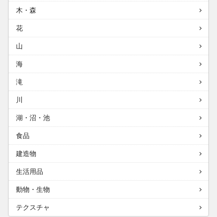
木・森
花
山
海
滝
川
湖・沼・池
食品
建造物
生活用品
動物・生物
テクスチャ