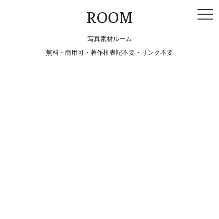
togg
ROOM
navi
写真素材ルーム
無料・商用可・著作権表記不要・リンク不要