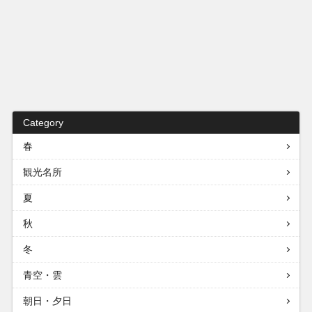
Category
春
観光名所
夏
秋
冬
青空・雲
朝日・夕日