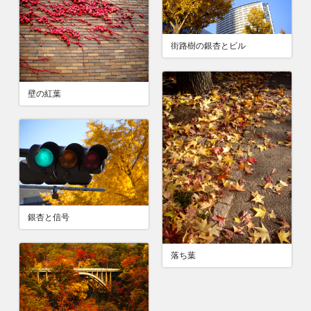
街路樹の銀杏とビル
壁の紅葉
銀杏と信号
落ち葉