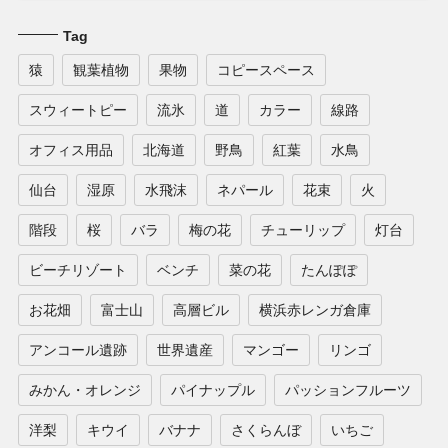
Tag
猿
観葉植物
果物
コピースペース
スウィートピー
流氷
道
カラー
線路
オフィス用品
北海道
野鳥
紅葉
水鳥
仙台
湿原
水飛沫
ネパール
花束
火
階段
桜
バラ
梅の花
チューリップ
灯台
ビーチリゾート
ベンチ
菜の花
たんぽぽ
お花畑
富士山
高層ビル
横浜赤レンガ倉庫
アンコール遺跡
世界遺産
マンゴー
リンゴ
みかん・オレンジ
パイナップル
パッションフルーツ
洋梨
キウイ
バナナ
さくらんぼ
いちご