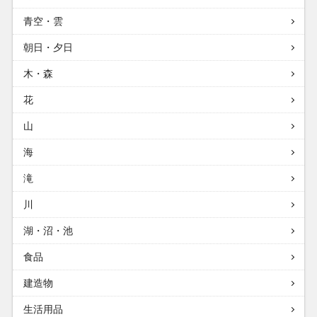
青空・雲
朝日・夕日
木・森
花
山
海
滝
川
湖・沼・池
食品
建造物
生活用品