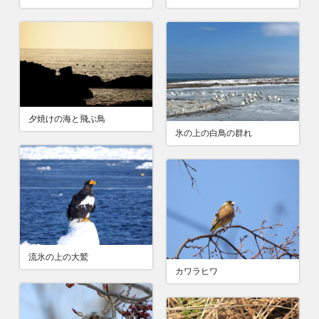
夕焼けの海と飛ぶ鳥
氷の上の白鳥の群れ
流氷の上の大鷲
カワラヒワ