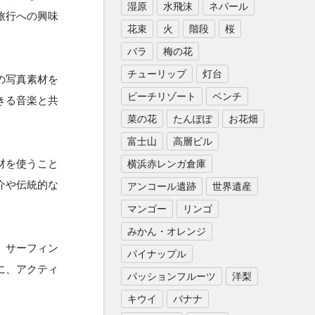
湿原
水飛沫
ネパール
旅行への興味
花束
火
階段
桜
バラ
梅の花
チューリップ
灯台
の写真素材を
ビーチリゾート
ベンチ
きる音楽と共
菜の花
たんぽぽ
お花畑
富士山
高層ビル
材を使うこと
横浜赤レンガ倉庫
介や伝統的な
アンコール遺跡
世界遺産
マンゴー
リンゴ
みかん・オレンジ
、サーフィン
パイナップル
に、アクティ
パッションフルーツ
洋梨
キウイ
バナナ