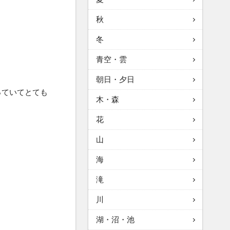
秋
冬
青空・雲
朝日・夕日
っていてとても
木・森
花
山
海
滝
川
湖・沼・池