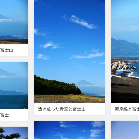
た富士山
透き通った青空と富士山
海岸線と富
む富士