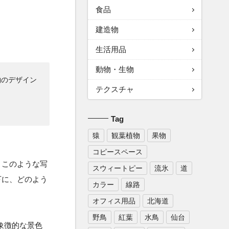
食品
建造物
生活用品
動物・生物
物のデザイン
テクスチャ
Tag
猿
観葉植物
果物
コピースペース
。このような写
スウィートピー
流氷
道
下に、どのよう
カラー
線路
オフィス用品
北海道
野鳥
紅葉
水鳥
仙台
象徴的な景色