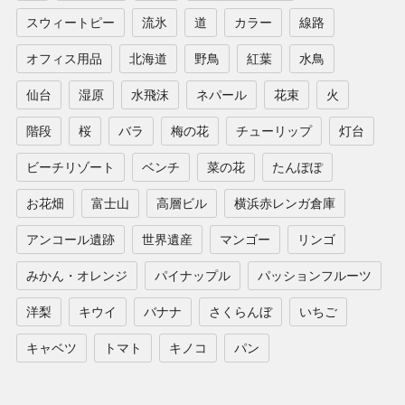
スウィートピー
流氷
道
カラー
線路
オフィス用品
北海道
野鳥
紅葉
水鳥
仙台
湿原
水飛沫
ネパール
花束
火
階段
桜
バラ
梅の花
チューリップ
灯台
ビーチリゾート
ベンチ
菜の花
たんぽぽ
お花畑
富士山
高層ビル
横浜赤レンガ倉庫
アンコール遺跡
世界遺産
マンゴー
リンゴ
みかん・オレンジ
パイナップル
パッションフルーツ
洋梨
キウイ
バナナ
さくらんぼ
いちご
キャベツ
トマト
キノコ
パン