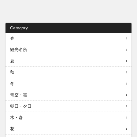
Category
春
観光名所
夏
秋
冬
青空・雲
朝日・夕日
木・森
花