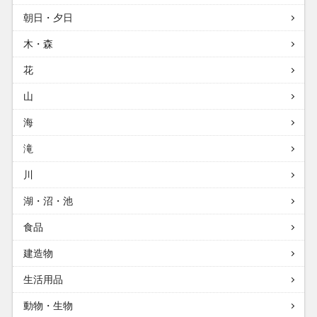
朝日・夕日
木・森
花
山
海
滝
川
湖・沼・池
食品
建造物
生活用品
動物・生物