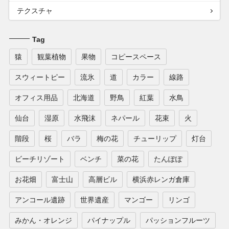
テクスチャ
Tag
猿
観葉植物
果物
コピースペース
スウィートピー
流氷
道
カラー
線路
オフィス用品
北海道
野鳥
紅葉
水鳥
仙台
湿原
水飛沫
ネパール
花束
火
階段
桜
バラ
梅の花
チューリップ
灯台
ビーチリゾート
ベンチ
菜の花
たんぽぽ
お花畑
富士山
高層ビル
横浜赤レンガ倉庫
アンコール遺跡
世界遺産
マンゴー
リンゴ
みかん・オレンジ
パイナップル
パッションフルーツ