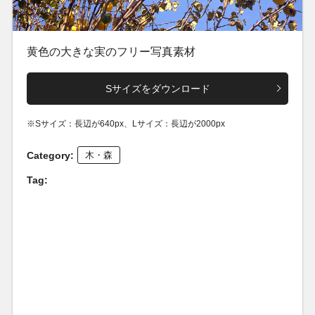
黄色の大きな実のフリー写真素材
Sサイズをダウンロード
※Sサイズ：長辺が640px、Lサイズ：長辺が2000px
Category:
木・森
Tag: