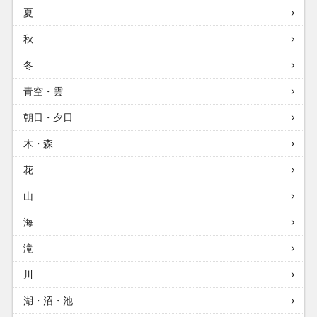
夏
秋
冬
青空・雲
朝日・夕日
木・森
花
山
海
滝
川
湖・沼・池