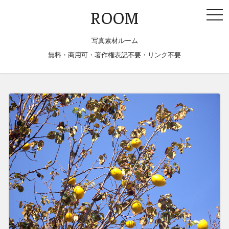
togg
ROOM
navi
写真素材ルーム
無料・商用可・著作権表記不要・リンク不要