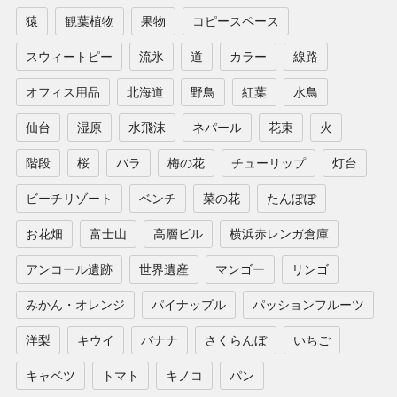
猿
観葉植物
果物
コピースペース
スウィートピー
流氷
道
カラー
線路
オフィス用品
北海道
野鳥
紅葉
水鳥
仙台
湿原
水飛沫
ネパール
花束
火
階段
桜
バラ
梅の花
チューリップ
灯台
ビーチリゾート
ベンチ
菜の花
たんぽぽ
お花畑
富士山
高層ビル
横浜赤レンガ倉庫
アンコール遺跡
世界遺産
マンゴー
リンゴ
みかん・オレンジ
パイナップル
パッションフルーツ
洋梨
キウイ
バナナ
さくらんぼ
いちご
キャベツ
トマト
キノコ
パン