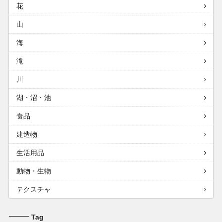
花
山
海
滝
川
湖・沼・池
食品
建造物
生活用品
動物・生物
テクスチャ
Tag