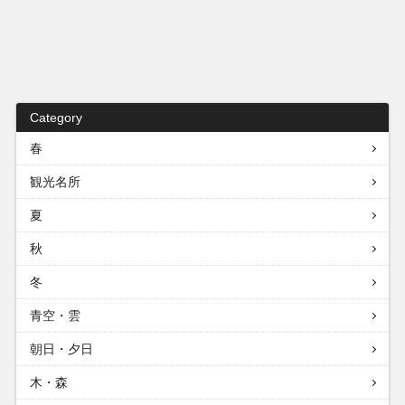
Category
春
観光名所
夏
秋
冬
青空・雲
朝日・夕日
木・森