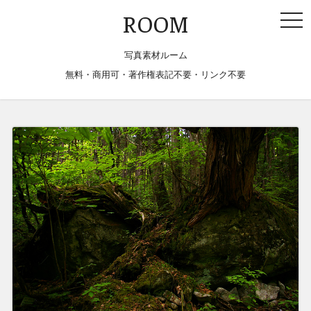
togg
ROOM
navi
写真素材ルーム
無料・商用可・著作権表記不要・リンク不要