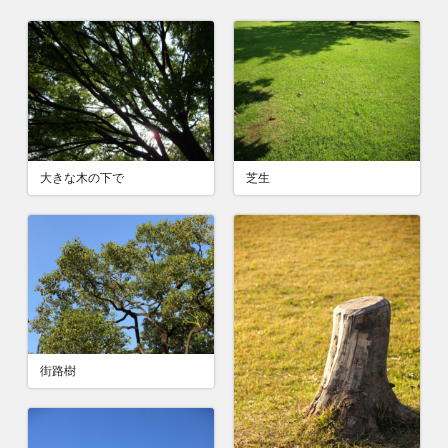
大きな木の下で
芝生
街路樹