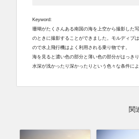
Keyword:
珊瑚がたくさんある南国の海を上空から撮影した
のときに撮影することができました。モルディブ
ので水上飛行機はよく利用される乗り物です。
海を見ると濃い色の部分と薄い色の部分がはっき
水深が浅かったり深かったりという色々な条件に
関