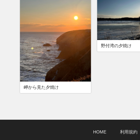
野付湾の夕焼け
岬から見た夕焼け
HOME
利用規約