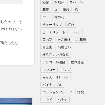
湿原
水飛沫
ネパール
花束
火
階段
桜
バラ
梅の花
用したので、そ
チューリップ
灯台
るわけではない
ビーチリゾート
ベンチ
菜の花
たんぽぽ
お花畑
ゴ礁だったり、
富士山
高層ビル
横浜赤レンガ倉庫
アンコール遺跡
世界遺産
マンゴー
リンゴ
みかん・オレンジ
パイナップル
パッションフルーツ
洋梨
キウイ
バナナ