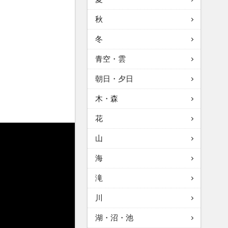
秋
冬
青空・雲
朝日・夕日
木・森
花
山
海
滝
川
湖・沼・池