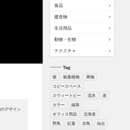
食品
建造物
生活用品
動物・生物
テクスチャ
Tag
猿
観葉植物
果物
コピースペース
スウィートピー
流氷
道
カラー
線路
物のデザイン
オフィス用品
北海道
野鳥
紅葉
水鳥
仙台