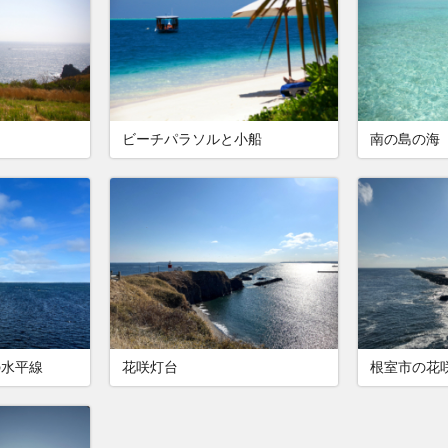
ビーチパラソルと小船
南の島の海
の水平線
花咲灯台
根室市の花