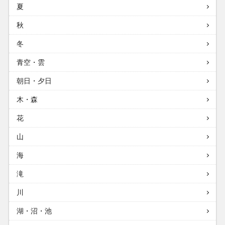
夏
秋
冬
青空・雲
朝日・夕日
木・森
花
山
海
滝
川
湖・沼・池