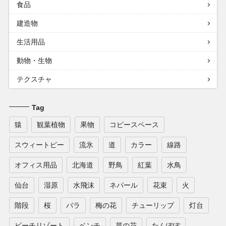
食品
建造物
生活用品
動物・生物
テクスチャ
Tag
猿
観葉植物
果物
コピースペース
スウィートピー
流氷
道
カラー
線路
オフィス用品
北海道
野鳥
紅葉
水鳥
仙台
湿原
水飛沫
ネパール
花束
火
階段
桜
バラ
梅の花
チューリップ
灯台
ビーチリゾート
ベンチ
菜の花
たんぽぽ