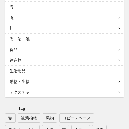
海
滝
川
湖・沼・池
食品
建造物
生活用品
動物・生物
テクスチャ
Tag
猿
観葉植物
果物
コピースペース