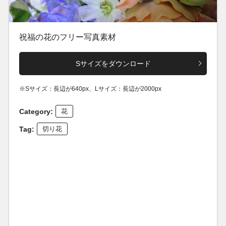
祝福の花のフリー写真素材
Sサイズをダウンロード
※Sサイズ：長辺が640px、Lサイズ：長辺が2000px
Category:
花
Tag:
切り花