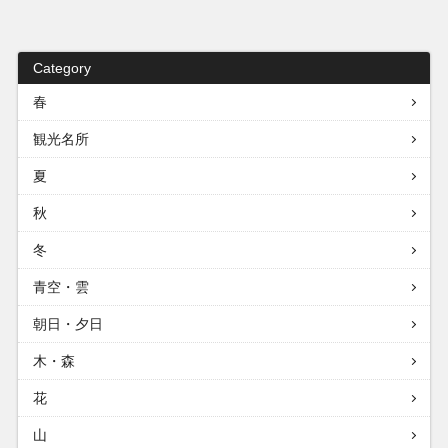
Category
春
観光名所
夏
秋
冬
青空・雲
朝日・夕日
木・森
花
山