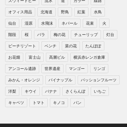
スウィートピー
流氷
道
カラー
線路
オフィス用品
北海道
野鳥
紅葉
水鳥
仙台
湿原
水飛沫
ネパール
花束
火
階段
桜
バラ
梅の花
チューリップ
灯台
ビーチリゾート
ベンチ
菜の花
たんぽぽ
お花畑
富士山
高層ビル
横浜赤レンガ倉庫
アンコール遺跡
世界遺産
マンゴー
リンゴ
みかん・オレンジ
パイナップル
パッションフルーツ
洋梨
キウイ
バナナ
さくらんぼ
いちご
キャベツ
トマト
キノコ
パン