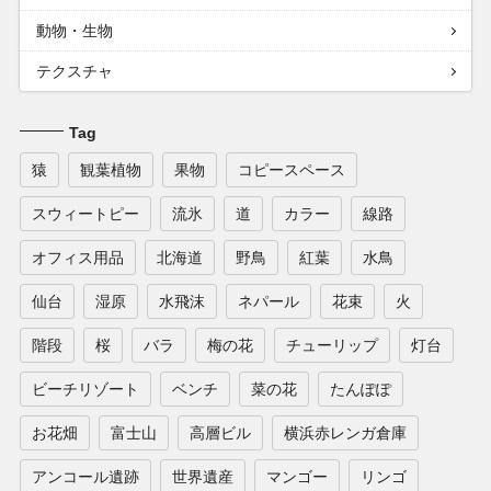
動物・生物
テクスチャ
Tag
猿
観葉植物
果物
コピースペース
スウィートピー
流氷
道
カラー
線路
オフィス用品
北海道
野鳥
紅葉
水鳥
仙台
湿原
水飛沫
ネパール
花束
火
階段
桜
バラ
梅の花
チューリップ
灯台
ビーチリゾート
ベンチ
菜の花
たんぽぽ
お花畑
富士山
高層ビル
横浜赤レンガ倉庫
アンコール遺跡
世界遺産
マンゴー
リンゴ