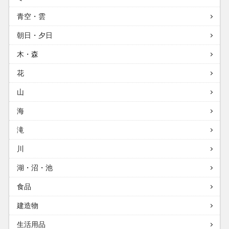
青空・雲
朝日・夕日
木・森
花
山
海
滝
川
湖・沼・池
食品
建造物
生活用品