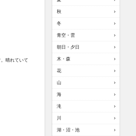
秋
冬
青空・雲
朝日・夕日
木・森
す。晴れていて
花
山
海
滝
川
湖・沼・池