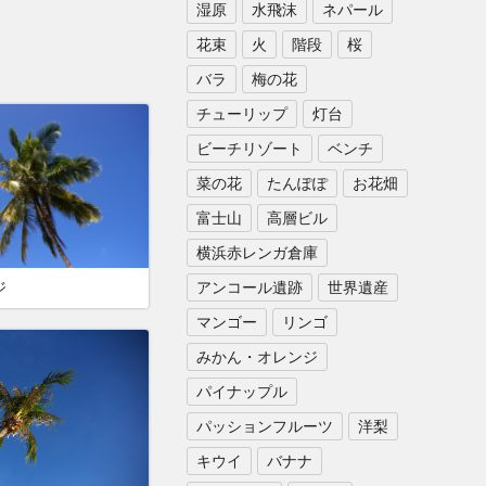
湿原
水飛沫
ネパール
花束
火
階段
桜
バラ
梅の花
チューリップ
灯台
ビーチリゾート
ベンチ
菜の花
たんぽぽ
お花畑
富士山
高層ビル
横浜赤レンガ倉庫
アンコール遺跡
世界遺産
ジ
マンゴー
リンゴ
みかん・オレンジ
パイナップル
パッションフルーツ
洋梨
キウイ
バナナ