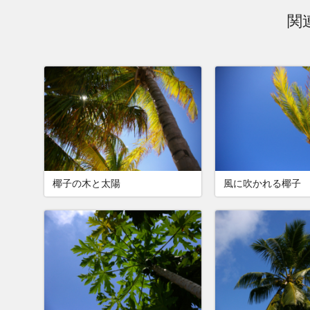
関
椰子の木と太陽
風に吹かれる椰子