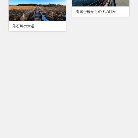
春国岱橋からの冬の眺め
落石岬の木道