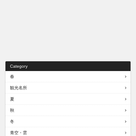
Category
春
観光名所
夏
秋
冬
青空・雲