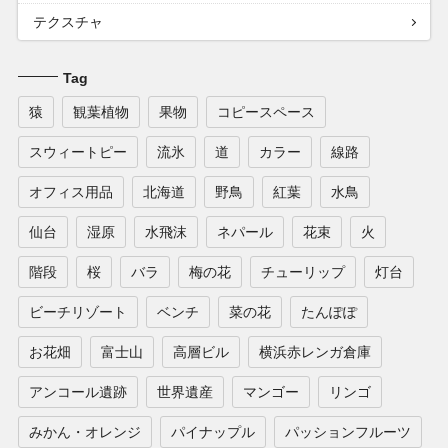
テクスチャ
Tag
猿
観葉植物
果物
コピースペース
スウィートピー
流氷
道
カラー
線路
オフィス用品
北海道
野鳥
紅葉
水鳥
仙台
湿原
水飛沫
ネパール
花束
火
階段
桜
バラ
梅の花
チューリップ
灯台
ビーチリゾート
ベンチ
菜の花
たんぽぽ
お花畑
富士山
高層ビル
横浜赤レンガ倉庫
アンコール遺跡
世界遺産
マンゴー
リンゴ
みかん・オレンジ
パイナップル
パッションフルーツ