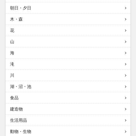
朝日・夕日
木・森
花
山
海
滝
川
湖・沼・池
食品
建造物
生活用品
動物・生物