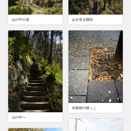
山の中の道
山を登る階段
街路樹の根っこ
山の中へ