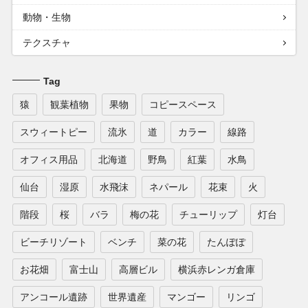
動物・生物
テクスチャ
Tag
猿
観葉植物
果物
コピースペース
スウィートピー
流氷
道
カラー
線路
オフィス用品
北海道
野鳥
紅葉
水鳥
仙台
湿原
水飛沫
ネパール
花束
火
階段
桜
バラ
梅の花
チューリップ
灯台
ビーチリゾート
ベンチ
菜の花
たんぽぽ
お花畑
富士山
高層ビル
横浜赤レンガ倉庫
アンコール遺跡
世界遺産
マンゴー
リンゴ