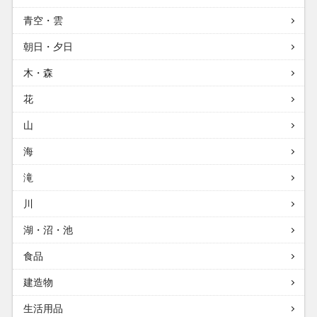
青空・雲
朝日・夕日
木・森
花
山
海
滝
川
湖・沼・池
食品
建造物
生活用品