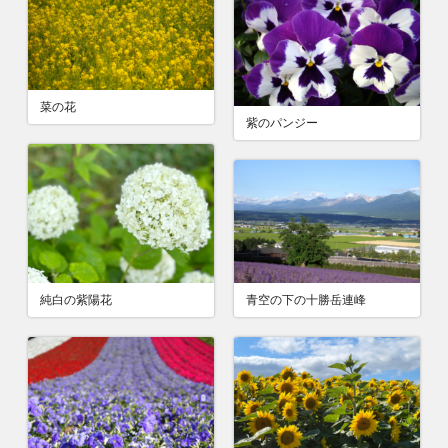
菜の花
紫のパンジー
純白の紫陽花
青空の下の十勝岳連峰