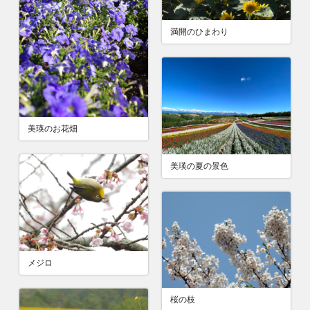
満開のひまわり
美瑛のお花畑
美瑛の夏の景色
メジロ
桜の枝