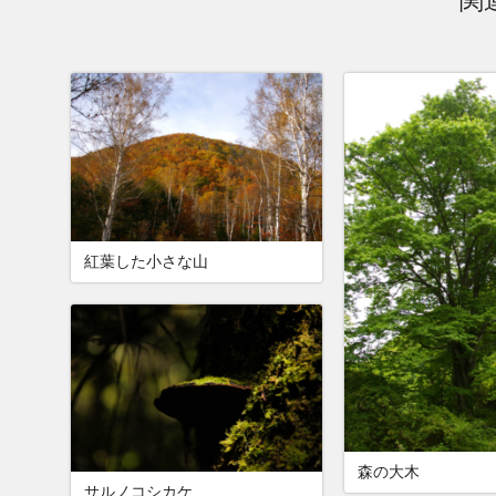
関
紅葉した小さな山
森の大木
サルノコシカケ