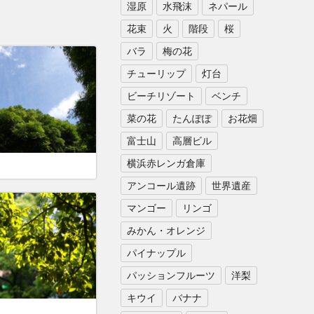
湿原
水飛沫
ネパール
花束
火
階段
桜
バラ
梅の花
チューリップ
灯台
ビーチリゾート
ベンチ
菜の花
たんぽぽ
お花畑
富士山
高層ビル
横浜赤レンガ倉庫
アンコール遺跡
世界遺産
マンゴー
リンゴ
みかん・オレンジ
パイナップル
パッションフルーツ
洋梨
キウイ
バナナ