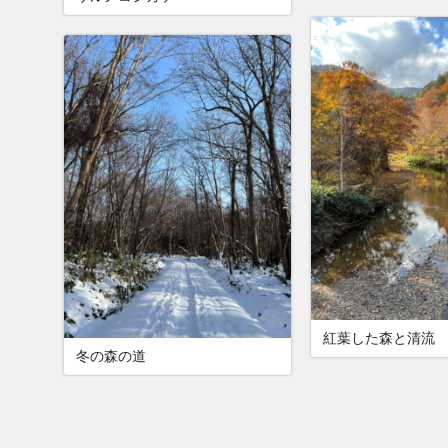
紅葉した森と清流
冬の森の道