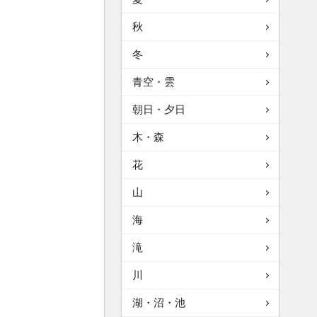
秋
冬
青空・雲
朝日・夕日
木・森
花
山
海
滝
川
湖・沼・池