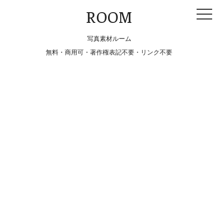
togg
ROOM
navi
写真素材ルーム
無料・商用可・著作権表記不要・リンク不要