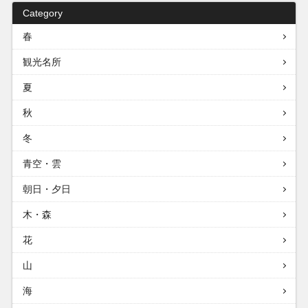
Category
春
観光名所
夏
秋
冬
青空・雲
朝日・夕日
木・森
花
山
海