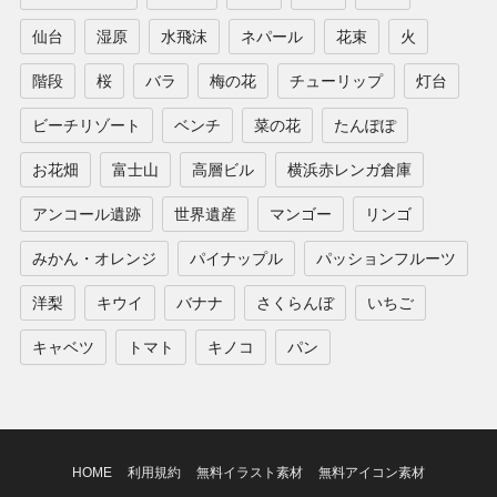
仙台
湿原
水飛沫
ネパール
花束
火
階段
桜
バラ
梅の花
チューリップ
灯台
ビーチリゾート
ベンチ
菜の花
たんぽぽ
お花畑
富士山
高層ビル
横浜赤レンガ倉庫
アンコール遺跡
世界遺産
マンゴー
リンゴ
みかん・オレンジ
パイナップル
パッションフルーツ
洋梨
キウイ
バナナ
さくらんぼ
いちご
キャベツ
トマト
キノコ
パン
HOME
利用規約
無料イラスト素材
無料アイコン素材