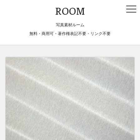
togg
ROOM
navi
写真素材ルーム
無料・商用可・著作権表記不要・リンク不要