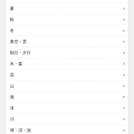
夏
秋
冬
青空・雲
朝日・夕日
木・森
花
山
海
滝
川
湖・沼・池