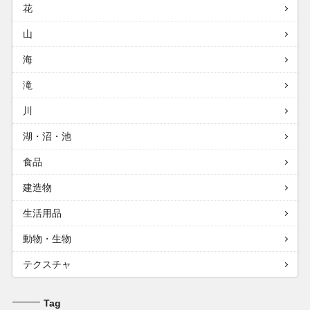
花
山
海
滝
川
湖・沼・池
食品
建造物
生活用品
動物・生物
テクスチャ
Tag