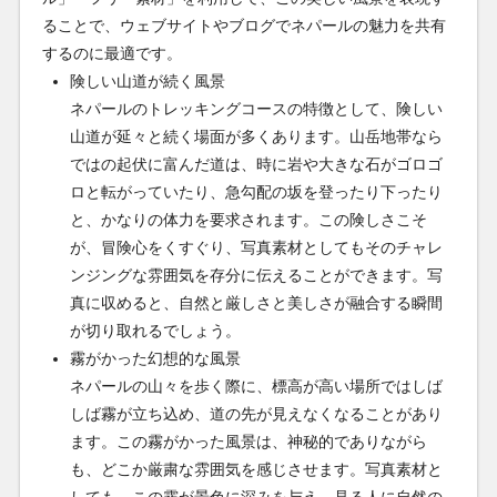
ることで、ウェブサイトやブログでネパールの魅力を共有
するのに最適です。
険しい山道が続く風景
ネパールのトレッキングコースの特徴として、険しい
山道が延々と続く場面が多くあります。山岳地帯なら
ではの起伏に富んだ道は、時に岩や大きな石がゴロゴ
ロと転がっていたり、急勾配の坂を登ったり下ったり
と、かなりの体力を要求されます。この険しさこそ
が、冒険心をくすぐり、写真素材としてもそのチャレ
ンジングな雰囲気を存分に伝えることができます。写
真に収めると、自然と厳しさと美しさが融合する瞬間
が切り取れるでしょう。
霧がかった幻想的な風景
ネパールの山々を歩く際に、標高が高い場所ではしば
しば霧が立ち込め、道の先が見えなくなることがあり
ます。この霧がかった風景は、神秘的でありながら
も、どこか厳粛な雰囲気を感じさせます。写真素材と