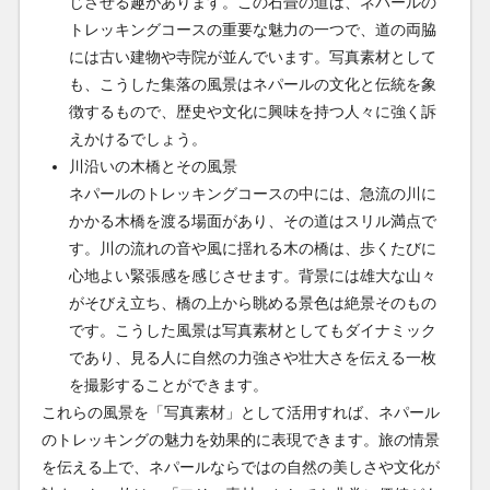
じさせる趣があります。この石畳の道は、ネパールの
トレッキングコースの重要な魅力の一つで、道の両脇
には古い建物や寺院が並んでいます。写真素材として
も、こうした集落の風景はネパールの文化と伝統を象
徴するもので、歴史や文化に興味を持つ人々に強く訴
えかけるでしょう。
川沿いの木橋とその風景
ネパールのトレッキングコースの中には、急流の川に
かかる木橋を渡る場面があり、その道はスリル満点で
す。川の流れの音や風に揺れる木の橋は、歩くたびに
心地よい緊張感を感じさせます。背景には雄大な山々
がそびえ立ち、橋の上から眺める景色は絶景そのもの
です。こうした風景は写真素材としてもダイナミック
であり、見る人に自然の力強さや壮大さを伝える一枚
を撮影することができます。
これらの風景を「写真素材」として活用すれば、ネパール
のトレッキングの魅力を効果的に表現できます。旅の情景
を伝える上で、ネパールならではの自然の美しさや文化が