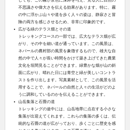
しても、この霧が景色に深みを与え、見る人に自然の
不思議さや偉大さを伝える効果があります。特に、霧
の中に浮かぶ山々や道を歩く人々の姿は、静寂さと冒
険の両方を感じさせるため、非常に印象的です。
広がる緑のテラス畑とその道
トレッキングコースの一部では、広大なテラス畑が広
がり、その中を細い道が通っています。この風景は、
ネパールの農村部の風景を象徴するもので、雄大な自
然の中で人々が長い時間をかけて築き上げてきた農業
文化を垣間見ることができます。緑豊かな畑が山の斜
面に広がり、晴れた日には青空と緑が美しいコントラ
ストを作り出します。写真素材として、この風景を活
用することで、ネパールの自然と人々の生活がどのよ
うに調和しているのかを伝えることができます。
山岳集落と石畳の道
トレッキングの途中には、山岳地帯に点在する小さな
集落が出迎えてくれます。これらの集落の多くは、伝
統的な石畳の道が広がっており、歩くごとに歴史を感