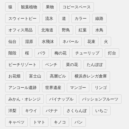
猿
観葉植物
果物
コピースペース
スウィートピー
流氷
道
カラー
線路
オフィス用品
北海道
野鳥
紅葉
水鳥
仙台
湿原
水飛沫
ネパール
花束
火
階段
桜
バラ
梅の花
チューリップ
灯台
ビーチリゾート
ベンチ
菜の花
たんぽぽ
お花畑
富士山
高層ビル
横浜赤レンガ倉庫
アンコール遺跡
世界遺産
マンゴー
リンゴ
みかん・オレンジ
パイナップル
パッションフルーツ
洋梨
キウイ
バナナ
さくらんぼ
いちご
キャベツ
トマト
キノコ
パン