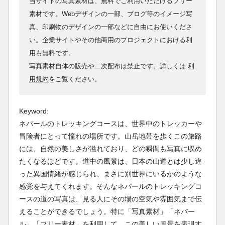
当サイトの写真素材は、無料でご利用いただけるフリー
素材です。Webデザインの一部、ブログ等のイメージ写
真、印刷物のデザインの一部などに自由にお使いくださ
い。企業サイトやその他商用のプロジェクトにおける利
用も無料です。
写真素材自体の販売や二次配布は禁止です。詳しくは
利
用規約
をご覧ください。
Keyword:
ネパールのトレッキングコースは、世界中のトレッカーや
冒険者にとって憧れの場所です。山岳地帯を歩くこの旅路
には、自然の美しさが溢れており、どの瞬間も写真に収め
たくなるほどです。道中の風景は、日本の山道とは少し違
った異国情緒が感じられ、まさに別世界にいるかのような
感覚を与えてくれます。そんなネパールのトレッキングコ
ースの道の写真は、見る人にその場の空気や雰囲気まで伝
えることができるでしょう。特に「写真素材」「ネパー
ル」「フリー素材」を利用して、この美しい風景を表現す