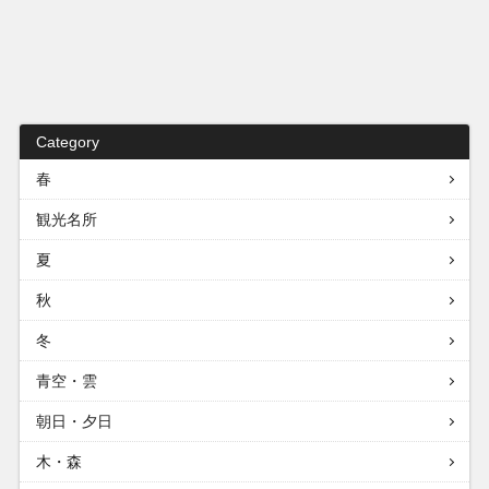
Category
春
観光名所
夏
秋
冬
青空・雲
朝日・夕日
木・森