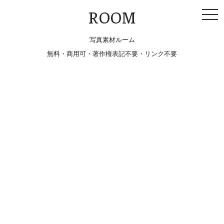
togg
ROOM
navi
写真素材ルーム
無料・商用可・著作権表記不要・リンク不要