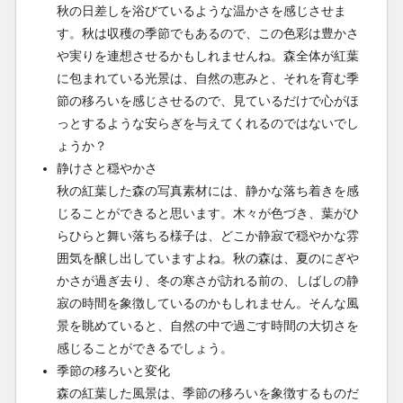
秋の日差しを浴びているような温かさを感じさせま
す。秋は収穫の季節でもあるので、この色彩は豊かさ
や実りを連想させるかもしれませんね。森全体が紅葉
に包まれている光景は、自然の恵みと、それを育む季
節の移ろいを感じさせるので、見ているだけで心がほ
っとするような安らぎを与えてくれるのではないでし
ょうか？
静けさと穏やかさ
秋の紅葉した森の写真素材には、静かな落ち着きを感
じることができると思います。木々が色づき、葉がひ
らひらと舞い落ちる様子は、どこか静寂で穏やかな雰
囲気を醸し出していますよね。秋の森は、夏のにぎや
かさが過ぎ去り、冬の寒さが訪れる前の、しばしの静
寂の時間を象徴しているのかもしれません。そんな風
景を眺めていると、自然の中で過ごす時間の大切さを
感じることができるでしょう。
季節の移ろいと変化
森の紅葉した風景は、季節の移ろいを象徴するものだ