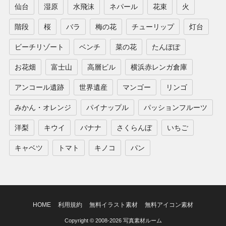
仙台
湿原
水飛沫
ネパール
花束
火
階段
桜
バラ
梅の花
チューリップ
灯台
ビーチリゾート
ベンチ
菜の花
たんぽぽ
お花畑
富士山
高層ビル
横浜赤レンガ倉庫
アンコール遺跡
世界遺産
マンゴー
リンゴ
みかん・オレンジ
パイナップル
パッションフルーツ
洋梨
キウイ
バナナ
さくらんぼ
いちご
キャベツ
トマト
キノコ
パン
HOME
利用規約
無料イラスト素材
無料アイコン素材
Copyright © 2008-2026 写真素材ルーム