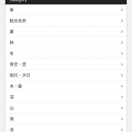
春
観光名所
夏
秋
冬
青空・雲
朝日・夕日
木・森
花
山
海
滝