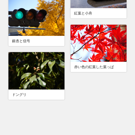
紅葉と小舟
銀杏と信号
赤い色の紅葉した葉っぱ
ドングリ