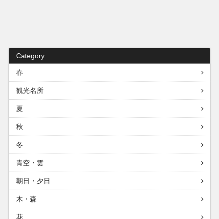
Category
春
観光名所
夏
秋
冬
青空・雲
朝日・夕日
木・森
花