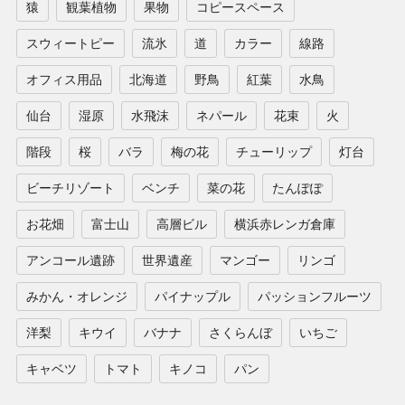
猿
観葉植物
果物
コピースペース
スウィートピー
流氷
道
カラー
線路
オフィス用品
北海道
野鳥
紅葉
水鳥
仙台
湿原
水飛沫
ネパール
花束
火
階段
桜
バラ
梅の花
チューリップ
灯台
ビーチリゾート
ベンチ
菜の花
たんぽぽ
お花畑
富士山
高層ビル
横浜赤レンガ倉庫
アンコール遺跡
世界遺産
マンゴー
リンゴ
みかん・オレンジ
パイナップル
パッションフルーツ
洋梨
キウイ
バナナ
さくらんぼ
いちご
キャベツ
トマト
キノコ
パン