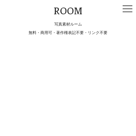
togg
ROOM
navi
写真素材ルーム
無料・商用可・著作権表記不要・リンク不要