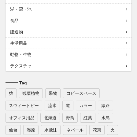
湖・沼・池
食品
建造物
生活用品
動物・生物
テクスチャ
Tag
猿
観葉植物
果物
コピースペース
スウィートピー
流氷
道
カラー
線路
オフィス用品
北海道
野鳥
紅葉
水鳥
仙台
湿原
水飛沫
ネパール
花束
火