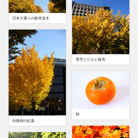
日本大通りの銀杏並木
青空とビルと銀杏
柿
街路樹の紅葉