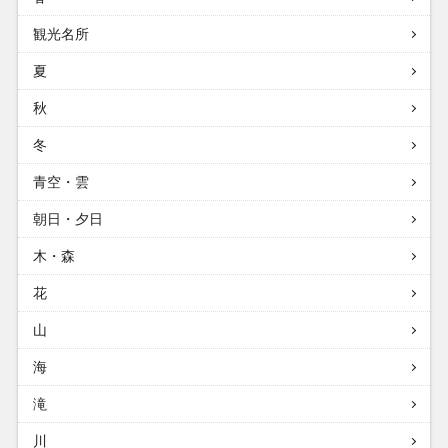
観光名所
夏
秋
冬
青空・雲
朝日・夕日
木・森
花
山
海
滝
川