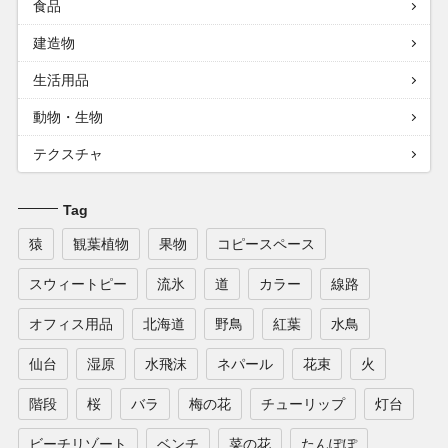
食品
建造物
生活用品
動物・生物
テクスチャ
Tag
猿
観葉植物
果物
コピースペース
スウィートピー
流氷
道
カラー
線路
オフィス用品
北海道
野鳥
紅葉
水鳥
仙台
湿原
水飛沫
ネパール
花束
火
階段
桜
バラ
梅の花
チューリップ
灯台
ビーチリゾート
ベンチ
菜の花
たんぽぽ