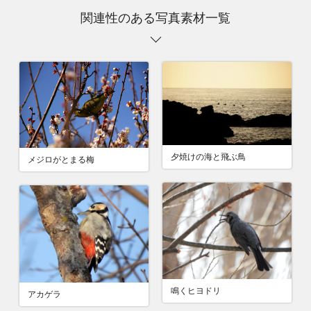
関連性のある写真素材一覧
夕焼けの海と飛ぶ鳥
メジロがとまる梅
鳴くヒヨドリ
アカゲラ