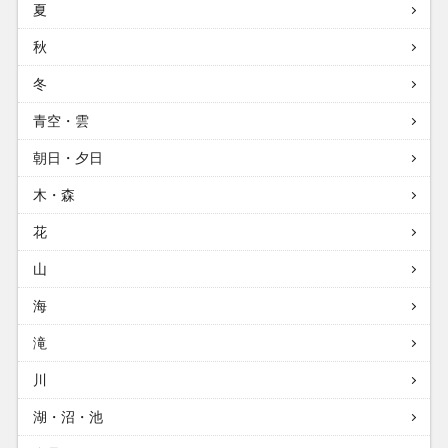
夏
秋
冬
青空・雲
朝日・夕日
木・森
花
山
海
滝
川
湖・沼・池