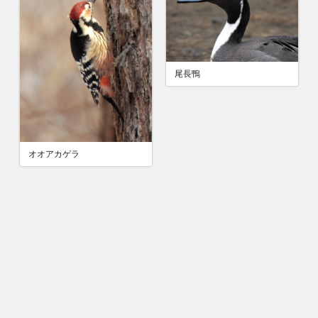
尾長鴨
オオアカゲラ