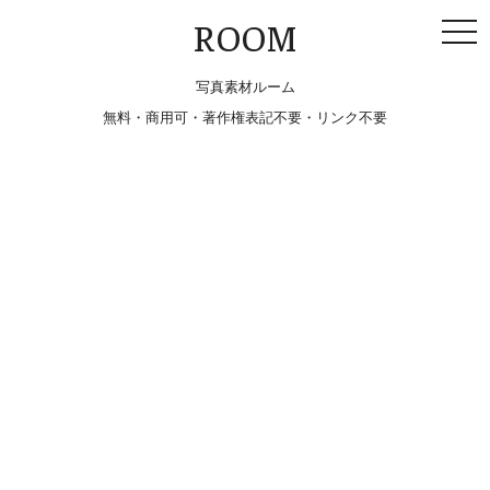
togg
ROOM
navi
写真素材ルーム
無料・商用可・著作権表記不要・リンク不要