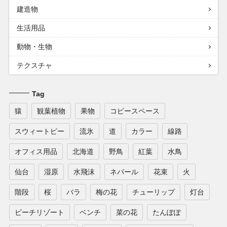
建造物
生活用品
動物・生物
テクスチャ
Tag
猿
観葉植物
果物
コピースペース
スウィートピー
流氷
道
カラー
線路
オフィス用品
北海道
野鳥
紅葉
水鳥
仙台
湿原
水飛沫
ネパール
花束
火
階段
桜
バラ
梅の花
チューリップ
灯台
ビーチリゾート
ベンチ
菜の花
たんぽぽ