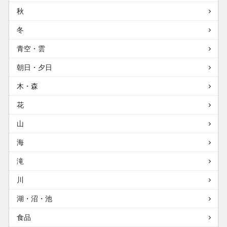
秋
冬
青空・雲
朝日・夕日
木・森
花
山
海
滝
川
湖・沼・池
食品