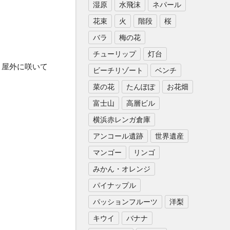
湿原
水飛沫
ネパール
花束
火
階段
桜
バラ
梅の花
チューリップ
灯台
。屋外に咲いて
ビーチリゾート
ベンチ
菜の花
たんぽぽ
お花畑
富士山
高層ビル
横浜赤レンガ倉庫
アンコール遺跡
世界遺産
マンゴー
リンゴ
みかん・オレンジ
パイナップル
パッションフルーツ
洋梨
キウイ
バナナ