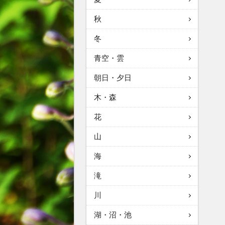
秋
冬
青空・雲
朝日・夕日
木・森
花
山
海
滝
川
湖・沼・池