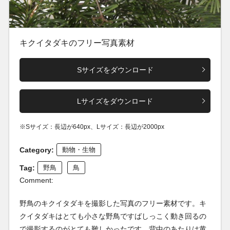
キクイタダキのフリー写真素材
Sサイズをダウンロード
Lサイズをダウンロード
※Sサイズ：長辺が640px、Lサイズ：長辺が2000px
Category:
動物・生物
Tag:
野鳥
鳥
Comment:
野鳥のキクイタダキを撮影した写真のフリー素材です。キ
クイタダキはとても小さな野鳥ですばしっこく動き回るの
で撮影するのがとても難しかったです。背中のあたりは黄