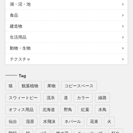
湖・沼・池
食品
建造物
生活用品
動物・生物
テクスチャ
Tag
猿
観葉植物
果物
コピースペース
スウィートピー
流氷
道
カラー
線路
オフィス用品
北海道
野鳥
紅葉
水鳥
仙台
湿原
水飛沫
ネパール
花束
火