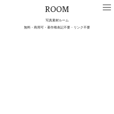
togg
ROOM
navi
写真素材ルーム
無料・商用可・著作権表記不要・リンク不要