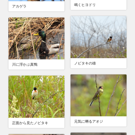
鳴くヒヨドリ
アカゲラ
ノビタキの雄
川に浮かぶ真鴨
元気に囀るアオジ
正面から見たノビタキ