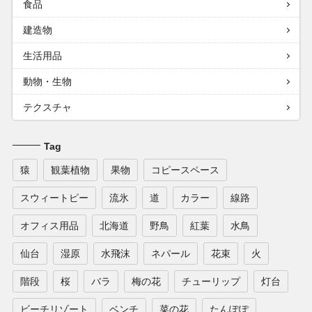
食品
建造物
生活用品
動物・生物
テクスチャ
Tag
猿
観葉植物
果物
コピースペース
スウィートピー
流氷
道
カラー
線路
オフィス用品
北海道
野鳥
紅葉
水鳥
仙台
湿原
水飛沫
ネパール
花束
火
階段
桜
バラ
梅の花
チューリップ
灯台
ビーチリゾート
ベンチ
菜の花
たんぽぽ