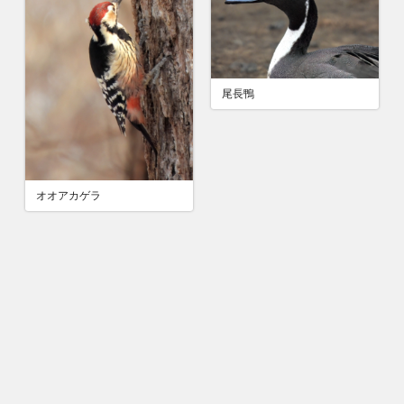
尾長鴨
オオアカゲラ