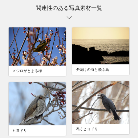
関連性のある写真素材一覧
夕焼けの海と飛ぶ鳥
メジロがとまる梅
鳴くヒヨドリ
ヒヨドリ