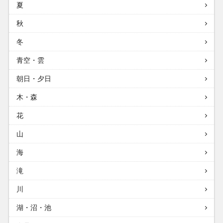
夏
秋
冬
青空・雲
朝日・夕日
木・森
花
山
海
滝
川
湖・沼・池