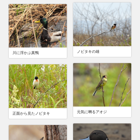
ノビタキの雄
川に浮かぶ真鴨
元気に囀るアオジ
正面から見たノビタキ