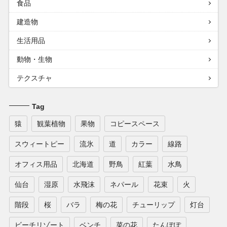
食品
建造物
生活用品
動物・生物
テクスチャ
Tag
猿
観葉植物
果物
コピースペース
スウィートピー
流氷
道
カラー
線路
オフィス用品
北海道
野鳥
紅葉
水鳥
仙台
湿原
水飛沫
ネパール
花束
火
階段
桜
バラ
梅の花
チューリップ
灯台
ビーチリゾート
ベンチ
菜の花
たんぽぽ