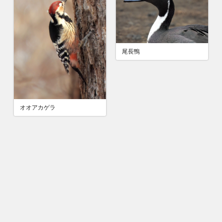
尾長鴨
オオアカゲラ