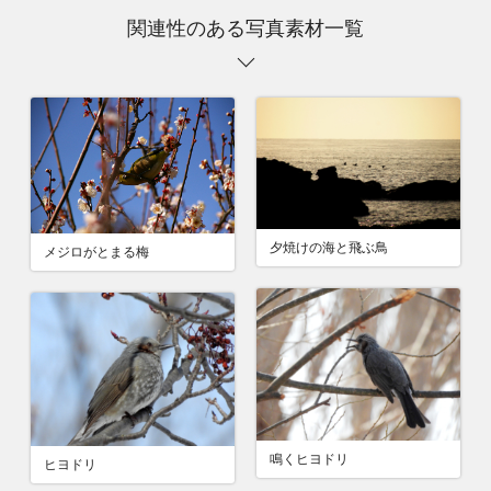
関連性のある写真素材一覧
夕焼けの海と飛ぶ鳥
メジロがとまる梅
鳴くヒヨドリ
ヒヨドリ