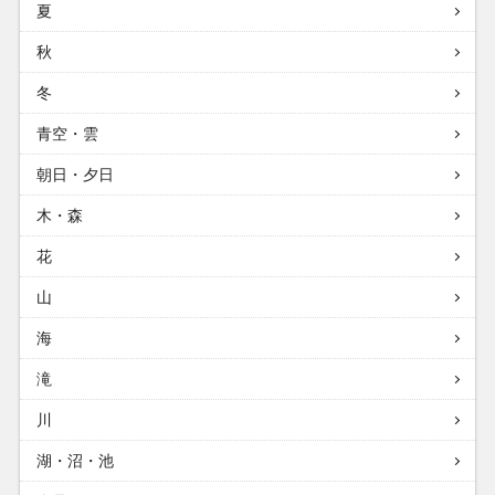
夏
秋
冬
青空・雲
朝日・夕日
木・森
花
山
海
滝
川
湖・沼・池