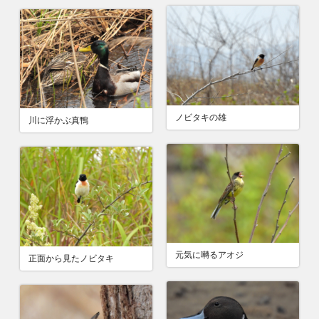
ノビタキの雄
川に浮かぶ真鴨
元気に囀るアオジ
正面から見たノビタキ