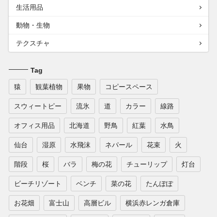
生活用品
動物・生物
テクスチャ
Tag
猿
観葉植物
果物
コピースペース
スウィートピー
流氷
道
カラー
線路
オフィス用品
北海道
野鳥
紅葉
水鳥
仙台
湿原
水飛沫
ネパール
花束
火
階段
桜
バラ
梅の花
チューリップ
灯台
ビーチリゾート
ベンチ
菜の花
たんぽぽ
お花畑
富士山
高層ビル
横浜赤レンガ倉庫