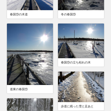
春国岱の木道
冬の春国岱
春国岱の立ち枯れの木
道東の春国岱
歩道に残った雪と足あと