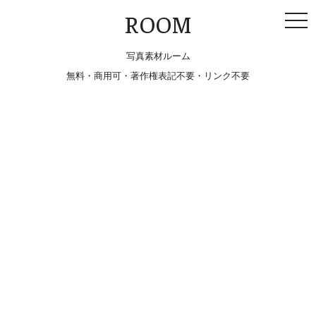
togg
ROOM
navi
写真素材ルーム
無料・商用可・著作権表記不要・リンク不要