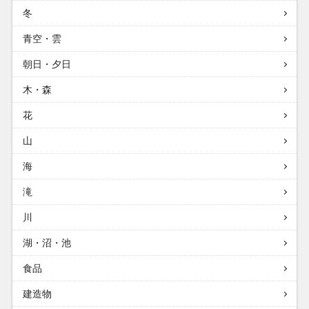
冬
青空・雲
朝日・夕日
木・森
花
山
海
滝
川
湖・沼・池
食品
建造物