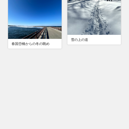
雪の上の道
春国岱橋からの冬の眺め