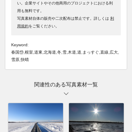
い。企業サイトやその他商用のプロジェクトにおける利
用も無料です。
写真素材自体の販売や二次配布は禁止です。詳しくは
利
用規約
をご覧ください。
Keyword:
春国岱,根室,道東,北海道,冬,雪,木道,道,まっすぐ,直線,広大,
雪原,快晴
関連性のある写真素材一覧