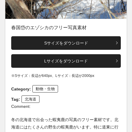
春国岱のエゾシカのフリー写真素材
Sサイズをダウンロード
Lサイズをダウンロード
※Sサイズ：長辺が640px、Lサイズ：長辺が2000px
Category:
動物・生物
Tag:
北海道
Comment:
冬の北海道で出会った蝦夷鹿の写真のフリー素材です。北
海道にはたくさんの野生の蝦夷鹿がいます。特に道東に行