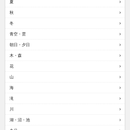
夏
秋
冬
青空・雲
朝日・夕日
木・森
花
山
海
滝
川
湖・沼・池