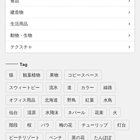
食品
建造物
生活用品
動物・生物
テクスチャ
Tag
猿
観葉植物
果物
コピースペース
スウィートピー
流氷
道
カラー
線路
オフィス用品
北海道
野鳥
紅葉
水鳥
仙台
湿原
水飛沫
ネパール
花束
火
階段
桜
バラ
梅の花
チューリップ
灯台
ビーチリゾート
ベンチ
菜の花
たんぽぽ