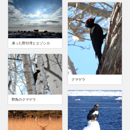
凍った野付湾とエゾシカ
クマゲラ
野鳥のクマゲラ