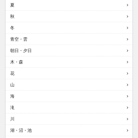
夏
秋
冬
青空・雲
朝日・夕日
木・森
花
山
海
滝
川
湖・沼・池