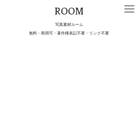
togg
ROOM
navi
写真素材ルーム
無料・商用可・著作権表記不要・リンク不要