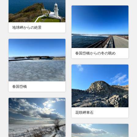
地球岬からの絶景
春国岱橋からの冬の眺め
春国岱橋
花咲岬車石