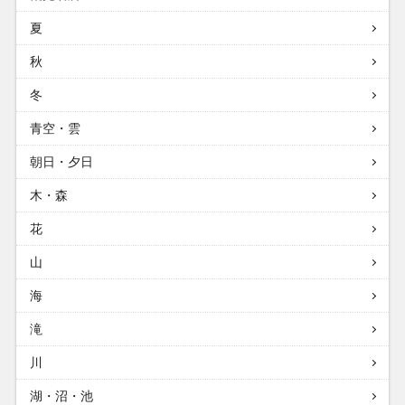
夏
秋
冬
青空・雲
朝日・夕日
木・森
花
山
海
滝
川
湖・沼・池