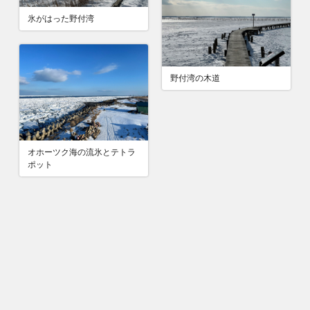
氷がはった野付湾
野付湾の木道
オホーツク海の流氷とテトラ
ポット