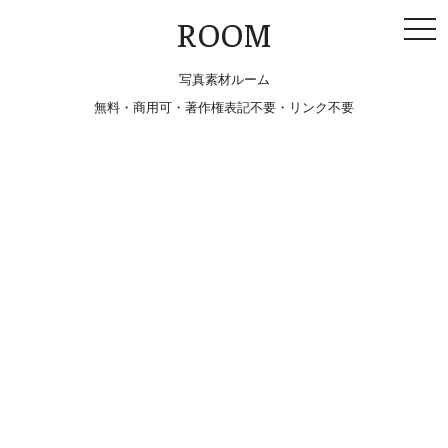
togg
ROOM
navi
写真素材ルーム
無料・商用可・著作権表記不要・リンク不要