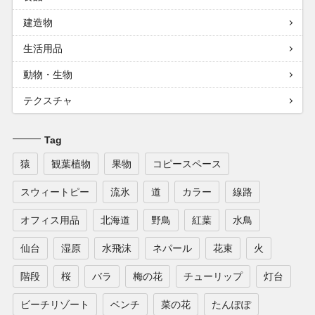
建造物
生活用品
動物・生物
テクスチャ
Tag
猿
観葉植物
果物
コピースペース
スウィートピー
流氷
道
カラー
線路
オフィス用品
北海道
野鳥
紅葉
水鳥
仙台
湿原
水飛沫
ネパール
花束
火
階段
桜
バラ
梅の花
チューリップ
灯台
ビーチリゾート
ベンチ
菜の花
たんぽぽ