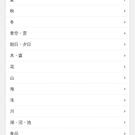
秋
冬
青空・雲
朝日・夕日
木・森
花
山
海
滝
川
湖・沼・池
食品