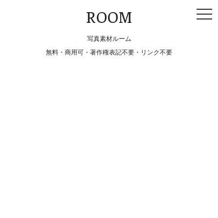
togg
ROOM
navi
写真素材ルーム
無料・商用可・著作権表記不要・リンク不要