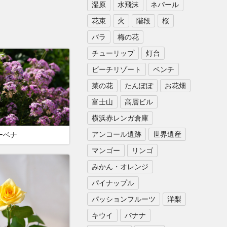
湿原
水飛沫
ネパール
花束
火
階段
桜
バラ
梅の花
チューリップ
灯台
ビーチリゾート
ベンチ
菜の花
たんぽぽ
お花畑
富士山
高層ビル
横浜赤レンガ倉庫
アンコール遺跡
世界遺産
ーベナ
マンゴー
リンゴ
みかん・オレンジ
パイナップル
パッションフルーツ
洋梨
キウイ
バナナ