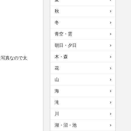
秋
冬
青空・雲
朝日・夕日
木・森
た写真なので太
花
山
海
滝
川
湖・沼・池