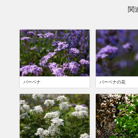
関
バーベナ
バーベナの花