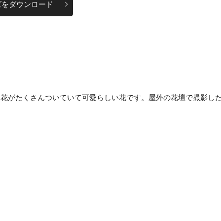
ズをダウンロード
な花がたくさんついていて可愛らしい花です。屋外の花壇で撮影し
。