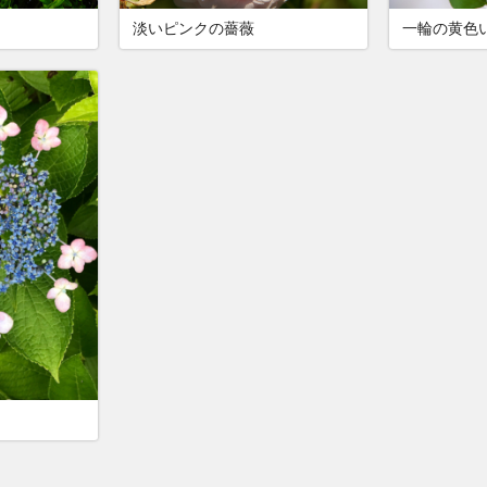
淡いピンクの薔薇
一輪の黄色